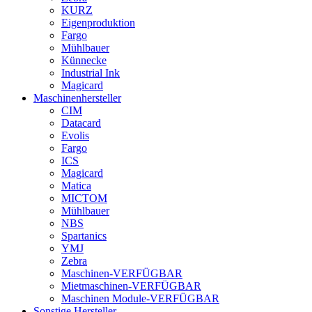
KURZ
Eigenproduktion
Fargo
Mühlbauer
Künnecke
Industrial Ink
Magicard
Maschinenhersteller
CIM
Datacard
Evolis
Fargo
ICS
Magicard
Matica
MICTOM
Mühlbauer
NBS
Spartanics
YMJ
Zebra
Maschinen-VERFÜGBAR
Mietmaschinen-VERFÜGBAR
Maschinen Module-VERFÜGBAR
Sonstige Hersteller