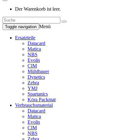
Der Warenkorb ist leer.
Menü
Toggle navigation
Ersatzteile
Datacard
Matica
NBS
Evolis
CIM
Mühlbauer
Dynetics
Zebra
YMJ
Spartanics
Köra Packmat
Verbrauchsmaterial
Datacard
Matica
Evolis
CIM
NBS
Zebra