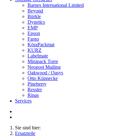
Barnes International Limited
Beyond
Bürkle
Dynetics
EMP
Epson
Fargo
KöraPackmat
KURZ
Labelmate
Minipack Torre
Neopost Mailing
Oakwood / Oasys
Otto Künnecke
Pineberry
Ressler
Rinas
Services
Sie sind hier:
Ersatzteile