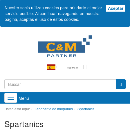
Nuestro socio utilizan cookies para brindarte el mejor
Ace
Aceptar
servicio posible. Al continuar navegando en nuestra
página, aceptas el uso de estos cookies.
Ingresar
Menú
Toggle
navigation
Usted está aquí:
Fabricante de máquinas
Spartanics
Spartanics