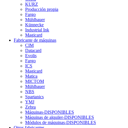
KURZ
Producción propia
Fargo
Mühlbauer
Künnecke
Industrial Ink
Magicard
Fabricante de máquinas
CIM
Datacard
Evolis
Fargo
ICS
Magicard
Matica
MICTOM
Mühlbauer
NBS
Spartanics
YMJ
Zebra
Máquinas-DISPONIBLES
Máquinas de alquiler-DISPONIBLES
Módulos de máquinas-DISPONIBLES
Otros fabricantes