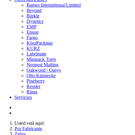
Barnes International Limited
Beyond
Bürkle
Dynetics
EMP
Epson
Fargo
KöraPackmat
KURZ
Labelmate
Minipack Torre
Neopost Mailing
Oakwood / Oasys
Otto Künnecke
Pineberry
Ressler
Rinas
Servicios
Usted está aquí:
Por Fabricante
Zebra