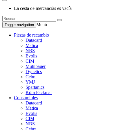
La cesta de mercancías es vacía
Menú
Toggle navigation
Piezas de recambio
Datacard
Matica
NBS
Evolis
CIM
Mühlbauer
Dynetics
Cebra
YMJ
Spartanics
Köra Packmat
Consumibles
Datacard
Matica
Evolis
CIM
NBS
Cebra