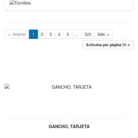
← Anterior
1
2
3
4
5
...
323
Más →
Artículos por página
96
GANCHO, TARJETA