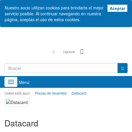
Nuestro socio utilizan cookies para brindarte el mejor
Ace
Aceptar
servicio posible. Al continuar navegando en nuestra
página, aceptas el uso de estos cookies.
Ingresar
Menú
Toggle
navigation
Usted está aquí:
Piezas de recambio
Datacard
Datacard