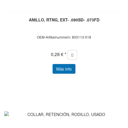
ANILLO, RTNG, EXT- .090SD- .073FD
OEM-Artikelnummern: 803113-018
0,28 € *
Más info