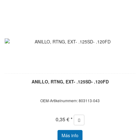
ANILLO, RTNG, EXT- .125SD- .120FD
OEM-Artikelnummern: 803113-043
0,35 € *
Más info