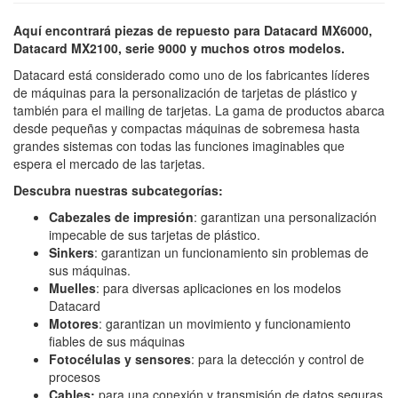
Aquí encontrará piezas de repuesto para
Datacard MX6000
,
Datacard MX2100
,
serie 9000
y muchos
otros modelos
.
Datacard está considerado como uno de los fabricantes líderes
de máquinas para la personalización de tarjetas de plástico y
también para el mailing de tarjetas. La gama de productos abarca
desde pequeñas y compactas máquinas de sobremesa hasta
grandes sistemas con todas las funciones imaginables que
espera el mercado de las tarjetas.
Descubra nuestras subcategorías:
Cabezales de impresión
:
garantizan una personalización
impecable de sus tarjetas de plástico.
Sinkers
: garantizan un funcionamiento sin problemas de
sus máquinas.
Muelles
:
para diversas aplicaciones en los modelos
Datacard
Motores
:
garantizan un movimiento y funcionamiento
fiables de sus máquinas
Fotocélulas y sensores
:
para la detección y control de
procesos
Cables
:
para una conexión y transmisión de datos seguras