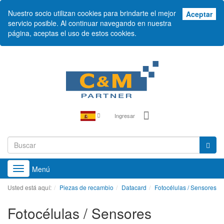
Nuestro socio utilizan cookies para brindarte el mejor
Ace
Aceptar
servicio posible. Al continuar navegando en nuestra
página, aceptas el uso de estos cookies.
Ingresar
Menú
Toggle
navigation
Usted está aquí:
Piezas de recambio
Datacard
Fotocélulas / Sensores
Fotocélulas / Sensores