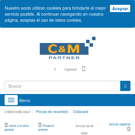
Nuestro socio utilizan cookies para brindarte el mejor
Ace
Aceptar
servicio posible. Al continuar navegando en nuestra
página, aceptas el uso de estos cookies.
Ingresar
Menú
Toggle
navigation
Usted está aquí:
Piezas de recambio
Datacard
artículo siguiente
volver a la vista
Producto
Artículo 86 de
general
anterior
30931