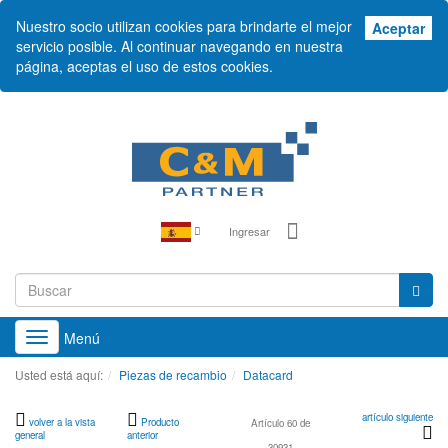
Nuestro socio utilizan cookies para brindarte el mejor
Ace
Aceptar
servicio posible. Al continuar navegando en nuestra
página, aceptas el uso de estos cookies.
Ingresar
Menú
Toggle
navigation
Usted está aquí:
Piezas de recambio
Datacard
artículo siguiente
volver a la vista
Producto
Artículo 60 de
general
anterior
30931