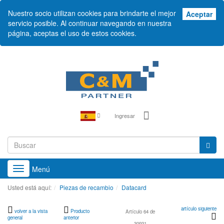
Nuestro socio utilizan cookies para brindarte el mejor
Ace
Aceptar
servicio posible. Al continuar navegando en nuestra
página, aceptas el uso de estos cookies.
Ingresar
Menú
Toggle
navigation
Usted está aquí:
Piezas de recambio
Datacard
artículo siguiente
volver a la vista
Producto
Artículo 64 de
general
anterior
30931