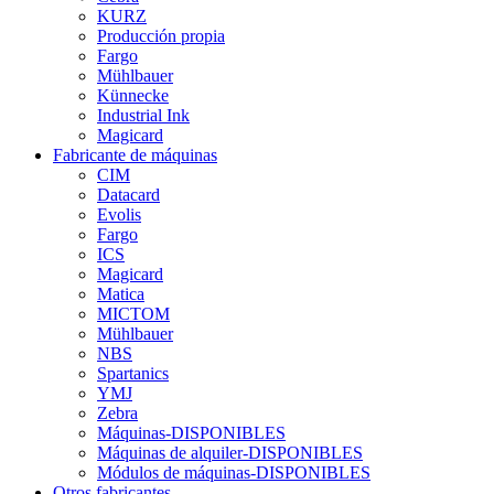
KURZ
Producción propia
Fargo
Mühlbauer
Künnecke
Industrial Ink
Magicard
Fabricante de máquinas
CIM
Datacard
Evolis
Fargo
ICS
Magicard
Matica
MICTOM
Mühlbauer
NBS
Spartanics
YMJ
Zebra
Máquinas-DISPONIBLES
Máquinas de alquiler-DISPONIBLES
Módulos de máquinas-DISPONIBLES
Otros fabricantes