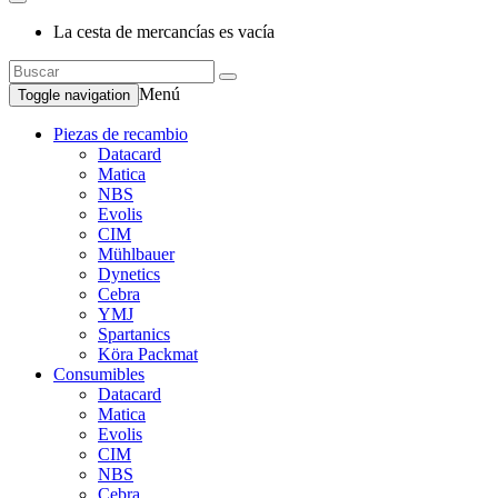
La cesta de mercancías es vacía
Menú
Toggle navigation
Piezas de recambio
Datacard
Matica
NBS
Evolis
CIM
Mühlbauer
Dynetics
Cebra
YMJ
Spartanics
Köra Packmat
Consumibles
Datacard
Matica
Evolis
CIM
NBS
Cebra