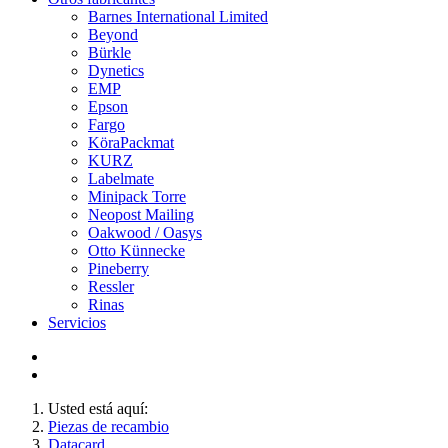
Barnes International Limited
Beyond
Bürkle
Dynetics
EMP
Epson
Fargo
KöraPackmat
KURZ
Labelmate
Minipack Torre
Neopost Mailing
Oakwood / Oasys
Otto Künnecke
Pineberry
Ressler
Rinas
Servicios
Usted está aquí:
Piezas de recambio
Datacard