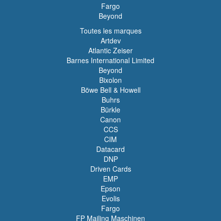
Fargo
Beyond
Toutes les marques
Artdev
Atlantic Zeiser
Barnes International Limited
Beyond
Bixolon
Böwe Bell & Howell
Buhrs
Bürkle
Canon
CCS
CIM
Datacard
DNP
Driven Cards
EMP
Epson
Evolis
Fargo
FP Mailing Maschinen