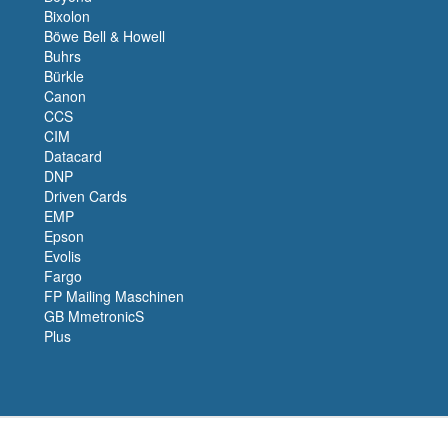
Bixolon
Böwe Bell & Howell
Buhrs
Bürkle
Canon
CCS
CIM
Datacard
DNP
Driven Cards
EMP
Epson
Evolis
Fargo
FP Mailing Maschinen
GB MmetronicS
Plus