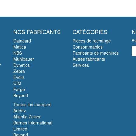
NOS FABRICANTS
CATÉGORIES
N
Datacard
Pièces de rechange
Re
Matica
Consommables
Ne
NBS
Fabricants de machines
Mühlbauer
Autres fabricants
?
Dynetics
Services
Zebra
Evolis
CIM
Fargo
Beyond
Toutes les marques
Artdev
Atlantic Zeiser
Barnes International
Limited
Beyond