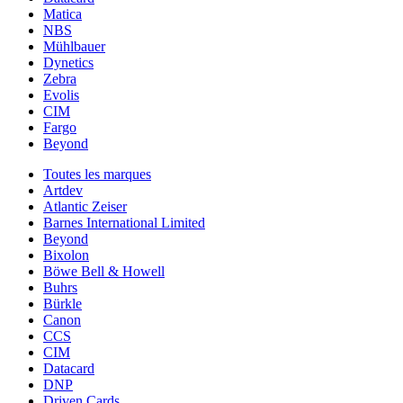
Matica
NBS
Mühlbauer
Dynetics
Zebra
Evolis
CIM
Fargo
Beyond
Toutes les marques
Artdev
Atlantic Zeiser
Barnes International Limited
Beyond
Bixolon
Böwe Bell & Howell
Buhrs
Bürkle
Canon
CCS
CIM
Datacard
DNP
Driven Cards