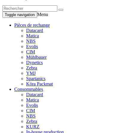
Menu
Toggle navigation
Pièces de rechange
Datacard
Matica
NBS
Evolis
CIM
Mühlbauer
Dynetics
Zebra
YMJ
Spartanics
Köra Packmat
Consommables
Datacard
Matica
Evolis
CIM
NBS
Zebra
KURZ
In-house production