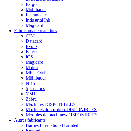
Fargo
Mühlbauer
Kuennecke
Industrial Ink
Magicard
Fabricants de machines
CIM
Datacard
Evolis
Fargo
ICS
Magicard
Matica
MICTOM
Mühlbauer
NBS
Spartanics
YMJ
Zebra
Machines-DISPONIBLES
Machines de location-DISPONIBLES
Modules de machines-DISPONIBLES
Autres fabricants
Barnes International Limited
Beyond