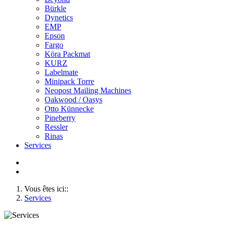
Bürkle
Dynetics
EMP
Epson
Fargo
Köra Packmat
KURZ
Labelmate
Minipack Torre
Neopost Mailing Machines
Oakwood / Oasys
Otto Künnecke
Pineberry
Ressler
Rinas
Services
Vous êtes ici::
Services