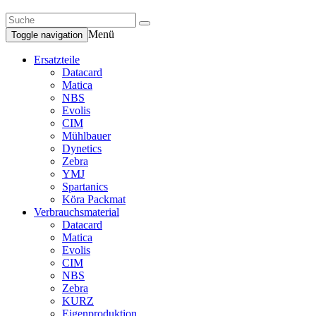
Menü
Toggle navigation
Ersatzteile
Datacard
Matica
NBS
Evolis
CIM
Mühlbauer
Dynetics
Zebra
YMJ
Spartanics
Köra Packmat
Verbrauchsmaterial
Datacard
Matica
Evolis
CIM
NBS
Zebra
KURZ
Eigenproduktion