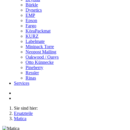
Bürkle
Dynetics
EMP
Epson
Fargo
KöraPackmat
KURZ
Labelmate
Minipack Torre
Neopost Mailing
Oakwood / Oasys
Otto Künnecke
Pineberry
Ressler
Rinas
Services
Sie sind hier:
Ersatzteile
Matica