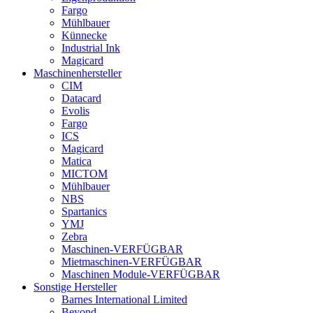
Fargo
Mühlbauer
Künnecke
Industrial Ink
Magicard
Maschinenhersteller
CIM
Datacard
Evolis
Fargo
ICS
Magicard
Matica
MICTOM
Mühlbauer
NBS
Spartanics
YMJ
Zebra
Maschinen-VERFÜGBAR
Mietmaschinen-VERFÜGBAR
Maschinen Module-VERFÜGBAR
Sonstige Hersteller
Barnes International Limited
Beyond