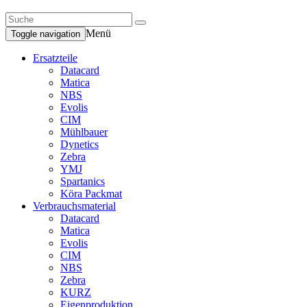
Menü
Toggle navigation
Ersatzteile
Datacard
Matica
NBS
Evolis
CIM
Mühlbauer
Dynetics
Zebra
YMJ
Spartanics
Köra Packmat
Verbrauchsmaterial
Datacard
Matica
Evolis
CIM
NBS
Zebra
KURZ
Eigenproduktion