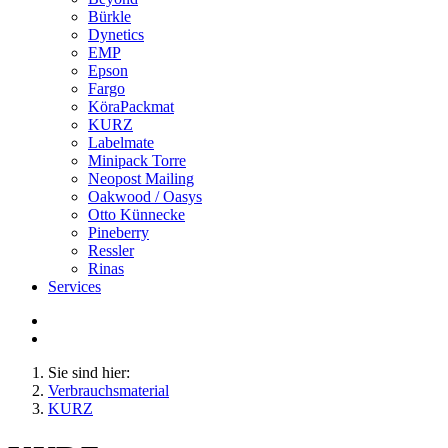
Bürkle
Dynetics
EMP
Epson
Fargo
KöraPackmat
KURZ
Labelmate
Minipack Torre
Neopost Mailing
Oakwood / Oasys
Otto Künnecke
Pineberry
Ressler
Rinas
Services
Sie sind hier:
Verbrauchsmaterial
KURZ