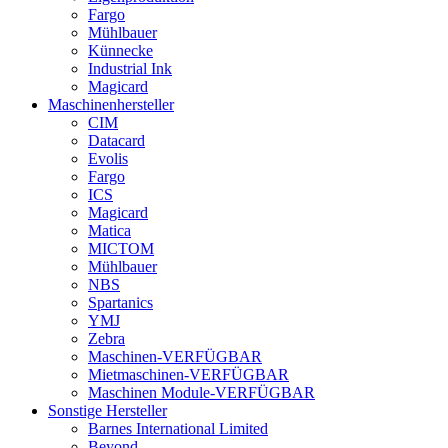
Fargo
Mühlbauer
Künnecke
Industrial Ink
Magicard
Maschinenhersteller
CIM
Datacard
Evolis
Fargo
ICS
Magicard
Matica
MICTOM
Mühlbauer
NBS
Spartanics
YMJ
Zebra
Maschinen-VERFÜGBAR
Mietmaschinen-VERFÜGBAR
Maschinen Module-VERFÜGBAR
Sonstige Hersteller
Barnes International Limited
Beyond