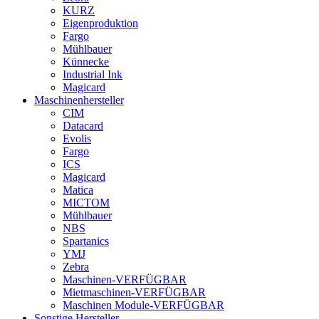
KURZ
Eigenproduktion
Fargo
Mühlbauer
Künnecke
Industrial Ink
Magicard
Maschinenhersteller
CIM
Datacard
Evolis
Fargo
ICS
Magicard
Matica
MICTOM
Mühlbauer
NBS
Spartanics
YMJ
Zebra
Maschinen-VERFÜGBAR
Mietmaschinen-VERFÜGBAR
Maschinen Module-VERFÜGBAR
Sonstige Hersteller