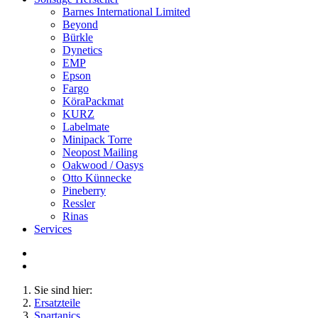
Barnes International Limited
Beyond
Bürkle
Dynetics
EMP
Epson
Fargo
KöraPackmat
KURZ
Labelmate
Minipack Torre
Neopost Mailing
Oakwood / Oasys
Otto Künnecke
Pineberry
Ressler
Rinas
Services
Sie sind hier:
Ersatzteile
Spartanics