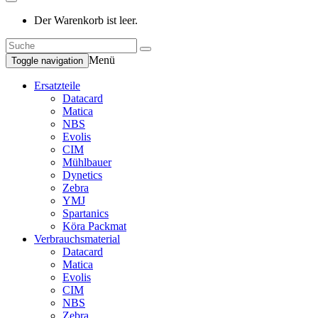
Der Warenkorb ist leer.
Menü
Toggle navigation
Ersatzteile
Datacard
Matica
NBS
Evolis
CIM
Mühlbauer
Dynetics
Zebra
YMJ
Spartanics
Köra Packmat
Verbrauchsmaterial
Datacard
Matica
Evolis
CIM
NBS
Zebra