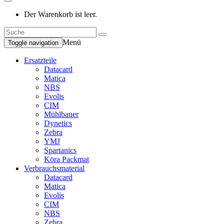
Der Warenkorb ist leer.
Menü
Toggle navigation
Ersatzteile
Datacard
Matica
NBS
Evolis
CIM
Mühlbauer
Dynetics
Zebra
YMJ
Spartanics
Köra Packmat
Verbrauchsmaterial
Datacard
Matica
Evolis
CIM
NBS
Zebra