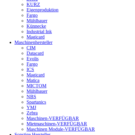
KURZ
Eigenproduktion
Fargo
Mühlbauer
Künnecke
Industrial Ink
Magicard
Maschinenhersteller
CIM
Datacard
Evolis
Fargo
ICS
Magicard
Matica
MICTOM
Mühlbauer
NBS
Spartanics
YMJ
Zebra
Maschinen-VERFÜGBAR
Mietmaschinen-VERFÜGBAR
Maschinen Module-VERFÜGBAR
Sonstige Hersteller