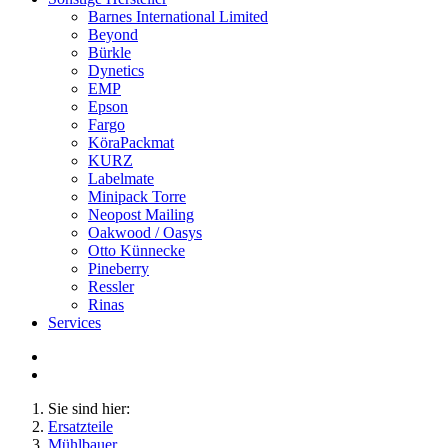
Barnes International Limited
Beyond
Bürkle
Dynetics
EMP
Epson
Fargo
KöraPackmat
KURZ
Labelmate
Minipack Torre
Neopost Mailing
Oakwood / Oasys
Otto Künnecke
Pineberry
Ressler
Rinas
Services
Sie sind hier:
Ersatzteile
Mühlbauer