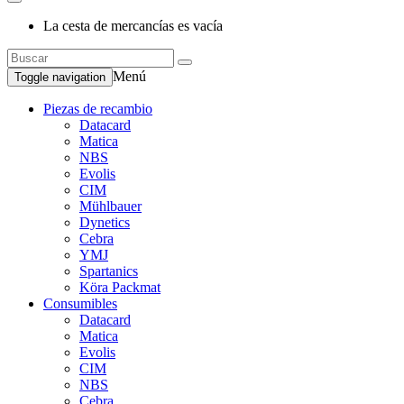
La cesta de mercancías es vacía
Menú
Toggle navigation
Piezas de recambio
Datacard
Matica
NBS
Evolis
CIM
Mühlbauer
Dynetics
Cebra
YMJ
Spartanics
Köra Packmat
Consumibles
Datacard
Matica
Evolis
CIM
NBS
Cebra