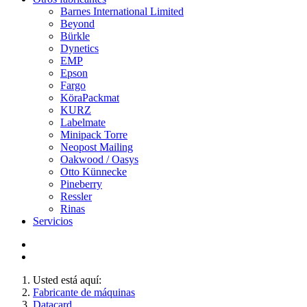
Barnes International Limited
Beyond
Bürkle
Dynetics
EMP
Epson
Fargo
KöraPackmat
KURZ
Labelmate
Minipack Torre
Neopost Mailing
Oakwood / Oasys
Otto Künnecke
Pineberry
Ressler
Rinas
Servicios
Usted está aquí:
Fabricante de máquinas
Datacard