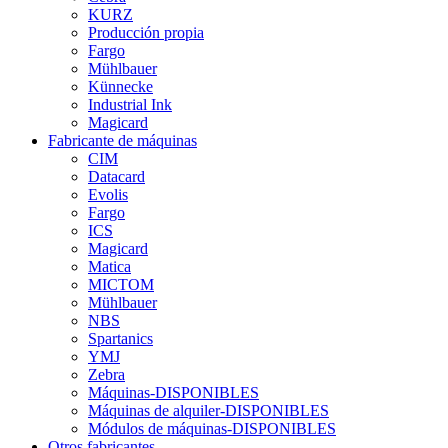
KURZ
Producción propia
Fargo
Mühlbauer
Künnecke
Industrial Ink
Magicard
Fabricante de máquinas
CIM
Datacard
Evolis
Fargo
ICS
Magicard
Matica
MICTOM
Mühlbauer
NBS
Spartanics
YMJ
Zebra
Máquinas-DISPONIBLES
Máquinas de alquiler-DISPONIBLES
Módulos de máquinas-DISPONIBLES
Otros fabricantes