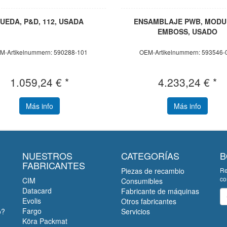
UEDA, P&D, 112, USADA
ENSAMBLAJE PWB, MOD
EMBOSS, USADO
M-Artikelnummern: 590288-101
OEM-Artikelnummern: 593546-
1.059,24 € *
4.233,24 € *
Más info
Más info
NUESTROS
CATEGORÍAS
B
FABRICANTES
Piezas de recambio
Re
co
CIM
Consumibles
Datacard
Fabricante de máquinas
Bo
Evolis
Otros fabricantes
Fargo
o?
Servicios
Köra Packmat