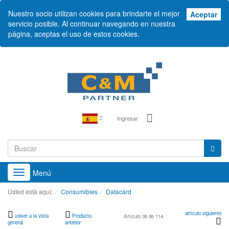
Nuestro socio utilizan cookies para brindarte el mejor
Ace
Aceptar
servicio posible. Al continuar navegando en nuestra
página, aceptas el uso de estos cookies.
Ingresar
Menú
Toggle
navigation
Usted está aquí:
Consumibles
Datacard
artículo siguiente
volver a la vista
Producto
Artículo 36 de 114
general
anterior