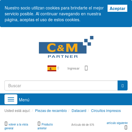
Nuestro socio utilizan cookies para brindarte el mejor
Ace
Aceptar
servicio posible. Al continuar navegando en nuestra
página, aceptas el uso de estos cookies.
Ingresar
Menú
Toggle
navigation
Usted está aquí:
Piezas de recambio
Datacard
Circuitos impresos
artículo siguiente
volver a la vista
Producto
Artículo 69 de 575
general
anterior