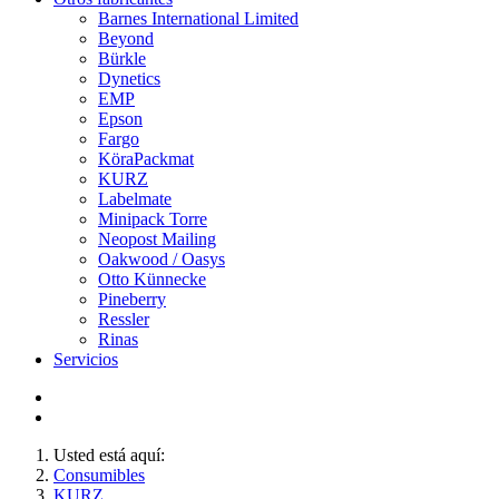
Barnes International Limited
Beyond
Bürkle
Dynetics
EMP
Epson
Fargo
KöraPackmat
KURZ
Labelmate
Minipack Torre
Neopost Mailing
Oakwood / Oasys
Otto Künnecke
Pineberry
Ressler
Rinas
Servicios
Usted está aquí:
Consumibles
KURZ