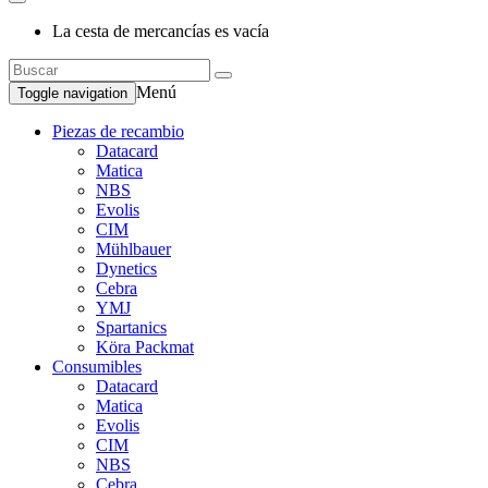
La cesta de mercancías es vacía
Menú
Toggle navigation
Piezas de recambio
Datacard
Matica
NBS
Evolis
CIM
Mühlbauer
Dynetics
Cebra
YMJ
Spartanics
Köra Packmat
Consumibles
Datacard
Matica
Evolis
CIM
NBS
Cebra