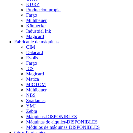
KURZ
Producción propia
Fargo
Mühlbauer
Künnecke
Industrial Ink
Magicard
Fabricante de máquinas
CIM
Datacard
Evolis
Fargo
ICS
Magicard
Matica
MICTOM
Mühlbauer
NBS
Spartanics
YMJ
Zebra
Máquinas-DISPONIBLES
Máquinas de alquiler-DISPONIBLES
Módulos de máquinas-DISPONIBLES
Otros fabricantes