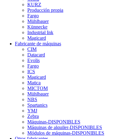
KURZ
Producción propia
Fargo
Mühlbauer
Künnecke
Industrial Ink
Magicard
Fabricante de máquinas
CIM
Datacard
Evolis
Fargo
ICS
Magicard
Matica
MICTOM
Mühlbauer
NBS
Spartanics
YMJ
Zebra
Máquinas-DISPONIBLES
Máquinas de alquiler-DISPONIBLES
Módulos de máquinas-DISPONIBLES
Otros fabricantes