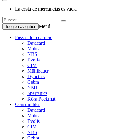
La cesta de mercancías es vacía
Menú
Toggle navigation
Piezas de recambio
Datacard
Matica
NBS
Evolis
CIM
Mühlbauer
Dynetics
Cebra
YMJ
Spartanics
Köra Packmat
Consumibles
Datacard
Matica
Evolis
CIM
NBS
Cebra