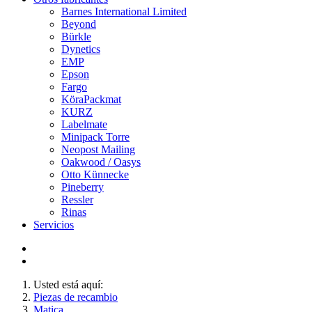
Barnes International Limited
Beyond
Bürkle
Dynetics
EMP
Epson
Fargo
KöraPackmat
KURZ
Labelmate
Minipack Torre
Neopost Mailing
Oakwood / Oasys
Otto Künnecke
Pineberry
Ressler
Rinas
Servicios
Usted está aquí:
Piezas de recambio
Matica