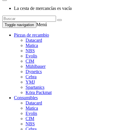
La cesta de mercancías es vacía
Menú
Toggle navigation
Piezas de recambio
Datacard
Matica
NBS
Evolis
CIM
Mühlbauer
Dynetics
Cebra
YMJ
Spartanics
Köra Packmat
Consumibles
Datacard
Matica
Evolis
CIM
NBS
Cebra