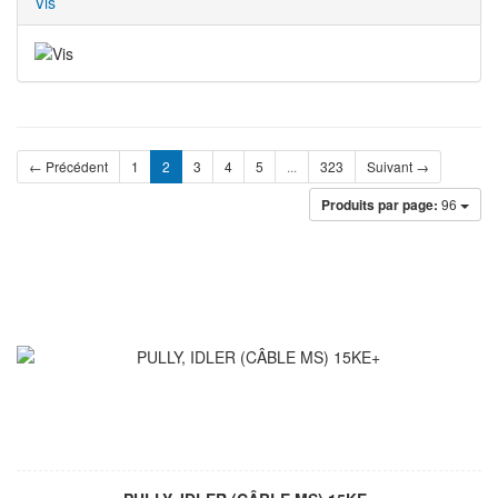
Vis
← Précédent
1
2
3
4
5
...
323
Suivant →
Produits par page:
96