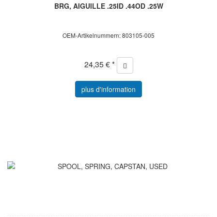
BRG, AIGUILLE .25ID .44OD .25W
OEM-Artikelnummern: 803105-005
24,35 € *
plus d'information