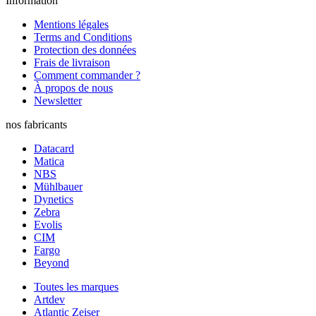
Information
Mentions légales
Terms and Conditions
Protection des données
Frais de livraison
Comment commander ?
À propos de nous
Newsletter
nos fabricants
Datacard
Matica
NBS
Mühlbauer
Dynetics
Zebra
Evolis
CIM
Fargo
Beyond
Toutes les marques
Artdev
Atlantic Zeiser