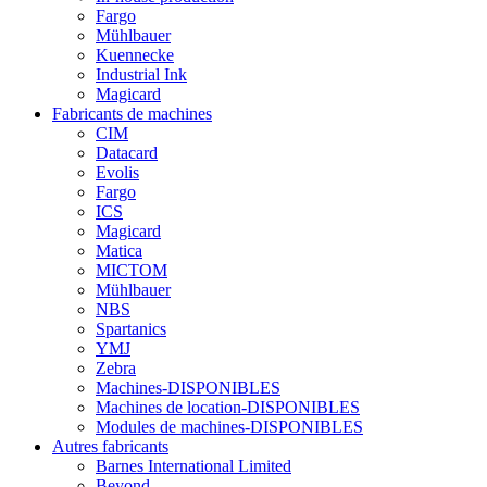
Fargo
Mühlbauer
Kuennecke
Industrial Ink
Magicard
Fabricants de machines
CIM
Datacard
Evolis
Fargo
ICS
Magicard
Matica
MICTOM
Mühlbauer
NBS
Spartanics
YMJ
Zebra
Machines-DISPONIBLES
Machines de location-DISPONIBLES
Modules de machines-DISPONIBLES
Autres fabricants
Barnes International Limited
Beyond