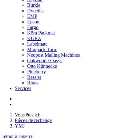
Bürkle
Dynetics
EMP
Epson
Fargo
Köra Packmat
KURZ
Labelmate
Minipack Torre
Neopost Mailing Machines
Oakwood / Oasys
Otto Künnecke
Pineberry
Ressler
Rinas
Services
Vous êtes ici::
Pièces de rechange
YMJ
retour à l'aperçu