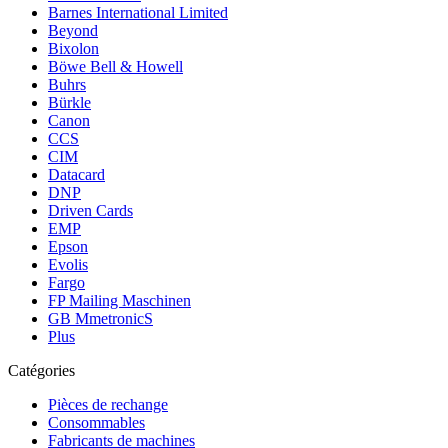
Barnes International Limited
Beyond
Bixolon
Böwe Bell & Howell
Buhrs
Bürkle
Canon
CCS
CIM
Datacard
DNP
Driven Cards
EMP
Epson
Evolis
Fargo
FP Mailing Maschinen
GB MmetronicS
Plus
Catégories
Pièces de rechange
Consommables
Fabricants de machines