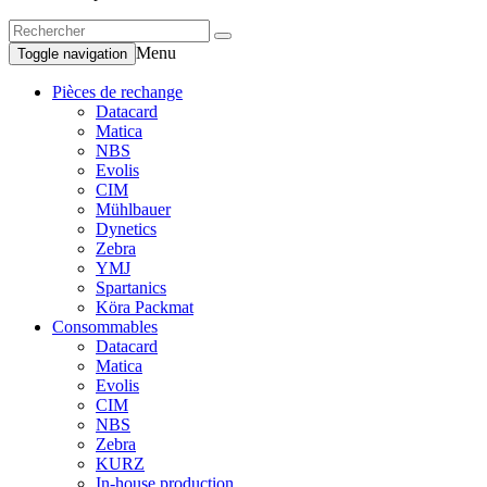
Menu
Toggle navigation
Pièces de rechange
Datacard
Matica
NBS
Evolis
CIM
Mühlbauer
Dynetics
Zebra
YMJ
Spartanics
Köra Packmat
Consommables
Datacard
Matica
Evolis
CIM
NBS
Zebra
KURZ
In-house production