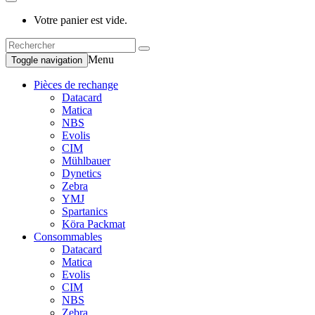
Votre panier est vide.
Menu
Toggle navigation
Pièces de rechange
Datacard
Matica
NBS
Evolis
CIM
Mühlbauer
Dynetics
Zebra
YMJ
Spartanics
Köra Packmat
Consommables
Datacard
Matica
Evolis
CIM
NBS
Zebra