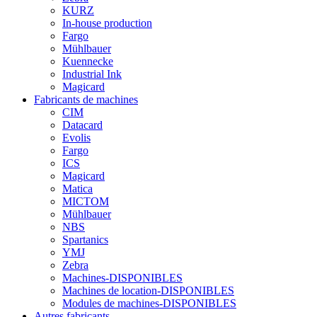
KURZ
In-house production
Fargo
Mühlbauer
Kuennecke
Industrial Ink
Magicard
Fabricants de machines
CIM
Datacard
Evolis
Fargo
ICS
Magicard
Matica
MICTOM
Mühlbauer
NBS
Spartanics
YMJ
Zebra
Machines-DISPONIBLES
Machines de location-DISPONIBLES
Modules de machines-DISPONIBLES
Autres fabricants