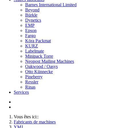
Barnes International Limited
Beyond
Bürkle
Dynetics
EMP
Epson
Fargo
Köra Packmat
KURZ
Labelmate
Minipack Torre
Neopost Mailing Machines
Oakwood / Oasys
Otto Künnecke
Pineberry
Ressler
Rinas
Services
Vous êtes ici::
Fabricants de machines
YMJ