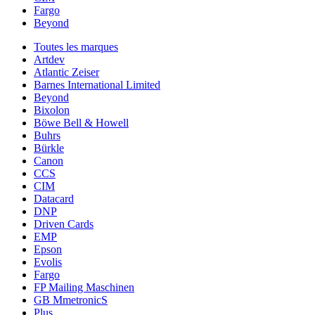
Fargo
Beyond
Toutes les marques
Artdev
Atlantic Zeiser
Barnes International Limited
Beyond
Bixolon
Böwe Bell & Howell
Buhrs
Bürkle
Canon
CCS
CIM
Datacard
DNP
Driven Cards
EMP
Epson
Evolis
Fargo
FP Mailing Maschinen
GB MmetronicS
Plus