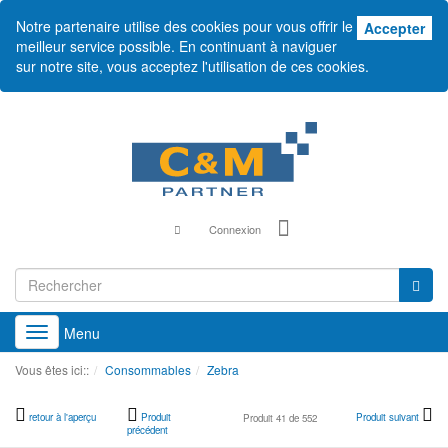
Notre partenaire utilise des cookies pour vous offrir le
Acc
Accepter
meilleur service possible. En continuant à naviguer
sur notre site, vous acceptez l'utilisation de ces cookies.
Connexion
Menu
Toggle
navigation
Vous êtes ici::
Consommables
Zebra
retour à l'aperçu
Produit
Produit suivant
Produit 41 de 552
précédent