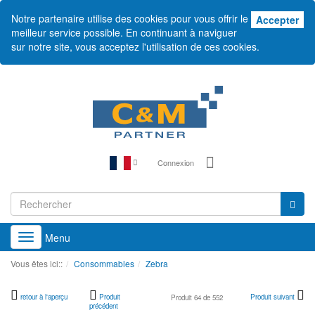
Notre partenaire utilise des cookies pour vous offrir le
Acc
Accepter
meilleur service possible. En continuant à naviguer
sur notre site, vous acceptez l'utilisation de ces cookies.
Connexion
Menu
Toggle
navigation
Vous êtes ici::
Consommables
Zebra
retour à l'aperçu
Produit
Produit suivant
Produit 64 de 552
précédent