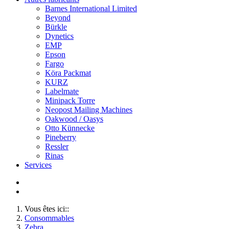
Barnes International Limited
Beyond
Bürkle
Dynetics
EMP
Epson
Fargo
Köra Packmat
KURZ
Labelmate
Minipack Torre
Neopost Mailing Machines
Oakwood / Oasys
Otto Künnecke
Pineberry
Ressler
Rinas
Services
Vous êtes ici::
Consommables
Zebra