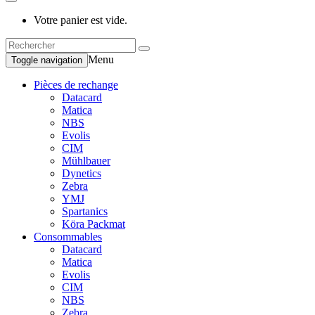
Votre panier est vide.
Menu
Toggle navigation
Pièces de rechange
Datacard
Matica
NBS
Evolis
CIM
Mühlbauer
Dynetics
Zebra
YMJ
Spartanics
Köra Packmat
Consommables
Datacard
Matica
Evolis
CIM
NBS
Zebra