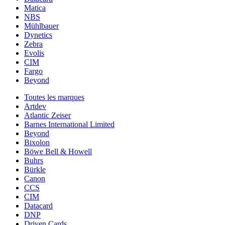
Matica
NBS
Mühlbauer
Dynetics
Zebra
Evolis
CIM
Fargo
Beyond
Toutes les marques
Artdev
Atlantic Zeiser
Barnes International Limited
Beyond
Bixolon
Böwe Bell & Howell
Buhrs
Bürkle
Canon
CCS
CIM
Datacard
DNP
Driven Cards