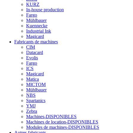
KURZ
In-house production
Fargo
Mühlbauer
Kuennecke
Industrial Ink
Magicard
Fabricants de machines
CIM
Datacard
Evolis
Fargo
ICS
Magicard
Matica
MICTOM
Mühlbauer
NBS
Spartanics
YMJ
Zebra
Machines-DISPONIBLES
Machines de location-DISPONIBLES
Modules de machines-DISPONIBLES
Autres fabricants