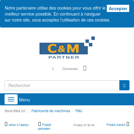
Notre partenaire utilise des cookies pour vous offrir le
Acc
Accepter
meilleur service possible. En continuant à naviguer
sur notre site, vous acceptez l'utilisation de ces cookies.
Connexion
Menu
Toggle
navigation
Vous êtes ici::
Fabricants de machines
YMJ
retour à l'aperçu
Produit
Produit suivant
Produit 27 de 54
précédent