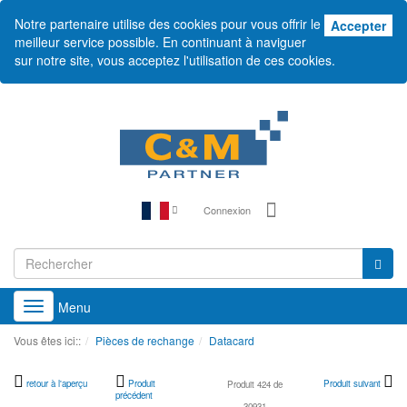
Notre partenaire utilise des cookies pour vous offrir le
Acc
Accepter
meilleur service possible. En continuant à naviguer
sur notre site, vous acceptez l'utilisation de ces cookies.
Connexion
Menu
Toggle
navigation
Vous êtes ici::
Pièces de rechange
Datacard
retour à l'aperçu
Produit
Produit suivant
Produit 424 de
précédent
30931