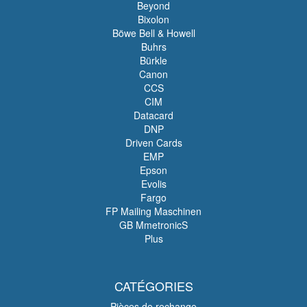
Beyond
Bixolon
Böwe Bell & Howell
Buhrs
Bürkle
Canon
CCS
CIM
Datacard
DNP
Driven Cards
EMP
Epson
Evolis
Fargo
FP Mailing Maschinen
GB MmetronicS
Plus
CATÉGORIES
Pièces de rechange