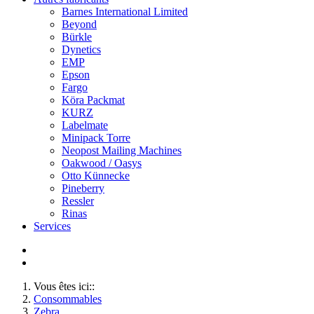
Barnes International Limited
Beyond
Bürkle
Dynetics
EMP
Epson
Fargo
Köra Packmat
KURZ
Labelmate
Minipack Torre
Neopost Mailing Machines
Oakwood / Oasys
Otto Künnecke
Pineberry
Ressler
Rinas
Services
Vous êtes ici::
Consommables
Zebra