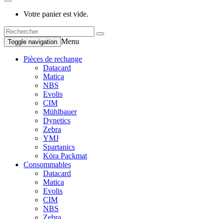
Votre panier est vide.
Menu
Toggle navigation
Pièces de rechange
Datacard
Matica
NBS
Evolis
CIM
Mühlbauer
Dynetics
Zebra
YMJ
Spartanics
Köra Packmat
Consommables
Datacard
Matica
Evolis
CIM
NBS
Zebra