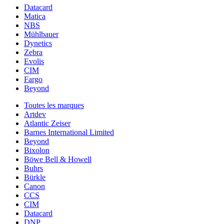
Datacard
Matica
NBS
Mühlbauer
Dynetics
Zebra
Evolis
CIM
Fargo
Beyond
Toutes les marques
Artdev
Atlantic Zeiser
Barnes International Limited
Beyond
Bixolon
Böwe Bell & Howell
Buhrs
Bürkle
Canon
CCS
CIM
Datacard
DNP