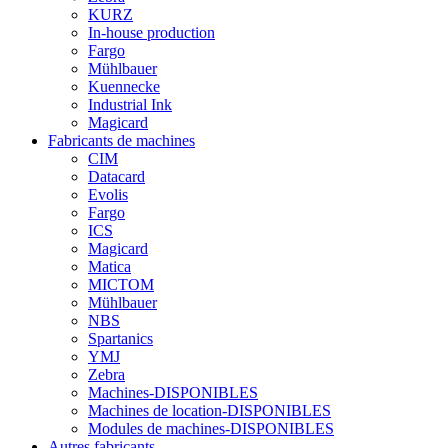
KURZ
In-house production
Fargo
Mühlbauer
Kuennecke
Industrial Ink
Magicard
Fabricants de machines
CIM
Datacard
Evolis
Fargo
ICS
Magicard
Matica
MICTOM
Mühlbauer
NBS
Spartanics
YMJ
Zebra
Machines-DISPONIBLES
Machines de location-DISPONIBLES
Modules de machines-DISPONIBLES
Autres fabricants