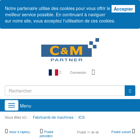
Notre partenaire utilise des cookies pour vous offrir le
Acc
Accepter
meilleur service possible. En continuant à naviguer
sur notre site, vous acceptez l'utilisation de ces cookies.
Connexion
Menu
Toggle
navigation
Vous êtes ici::
Fabricants de machines
ICS
retour à l'aperçu
Produit
Produit suivant
Produit 11 de 48
précédent