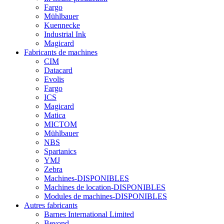
Fargo
Mühlbauer
Kuennecke
Industrial Ink
Magicard
Fabricants de machines
CIM
Datacard
Evolis
Fargo
ICS
Magicard
Matica
MICTOM
Mühlbauer
NBS
Spartanics
YMJ
Zebra
Machines-DISPONIBLES
Machines de location-DISPONIBLES
Modules de machines-DISPONIBLES
Autres fabricants
Barnes International Limited
Beyond