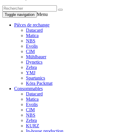
Menu
Toggle navigation
Pièces de rechange
Datacard
Matica
NBS
Evolis
CIM
Mühlbauer
Dynetics
Zebra
YMJ
Spartanics
Köra Packmat
Consommables
Datacard
Matica
Evolis
CIM
NBS
Zebra
KURZ
In-house production