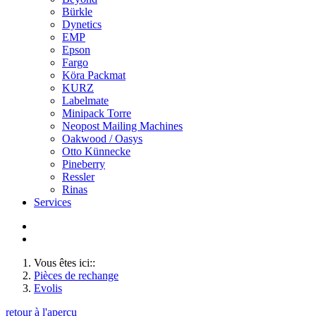
Bürkle
Dynetics
EMP
Epson
Fargo
Köra Packmat
KURZ
Labelmate
Minipack Torre
Neopost Mailing Machines
Oakwood / Oasys
Otto Künnecke
Pineberry
Ressler
Rinas
Services
Vous êtes ici::
Pièces de rechange
Evolis
retour à l'aperçu