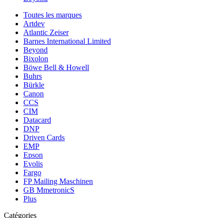
Toutes les marques
Artdev
Atlantic Zeiser
Barnes International Limited
Beyond
Bixolon
Böwe Bell & Howell
Buhrs
Bürkle
Canon
CCS
CIM
Datacard
DNP
Driven Cards
EMP
Epson
Evolis
Fargo
FP Mailing Maschinen
GB MmetronicS
Plus
Catégories