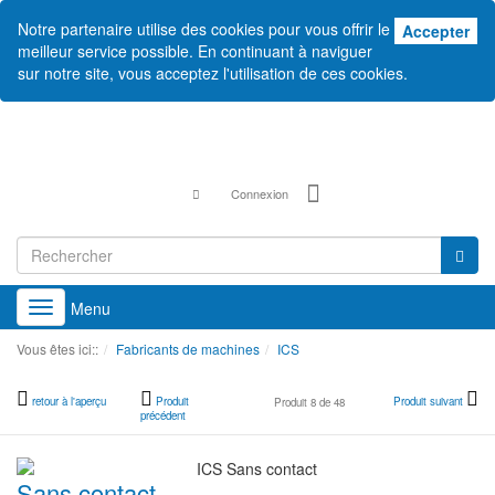
Notre partenaire utilise des cookies pour vous offrir le
Acc
Accepter
meilleur service possible. En continuant à naviguer
sur notre site, vous acceptez l'utilisation de ces cookies.
Connexion
Menu
Toggle
navigation
Vous êtes ici::
Fabricants de machines
ICS
retour à l'aperçu
Produit
Produit suivant
Produit 8 de 48
précédent
Sans contact