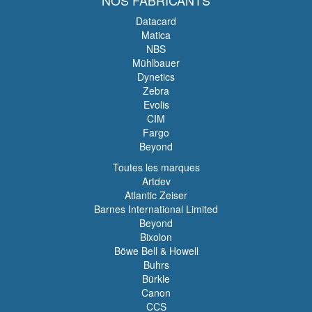
NOS FABRICANTS
Datacard
Matica
NBS
Mühlbauer
Dynetics
Zebra
Evolis
CIM
Fargo
Beyond
Toutes les marques
Artdev
Atlantic Zeiser
Barnes International Limited
Beyond
Bixolon
Böwe Bell & Howell
Buhrs
Bürkle
Canon
CCS