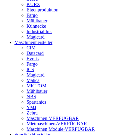
KURZ
Eigenproduktion
Fargo
Mühlbauer
Künnecke
Industrial Ink
Magicard
Maschinenhersteller
CIM
Datacard
Evolis
Fargo
ICS
Magicard
Matica
MICTOM
Mühlbauer
NBS
Spartanics
YMJ
Zebra
Maschinen-VERFÜGBAR
Mietmaschinen-VERFÜGBAR
Maschinen Module-VERFÜGBAR
Sonstige Hersteller