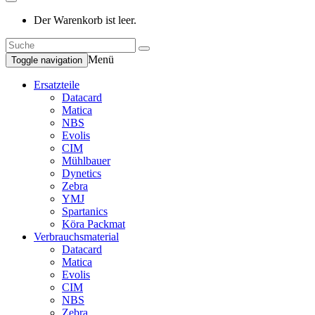
Der Warenkorb ist leer.
Menü
Toggle navigation
Ersatzteile
Datacard
Matica
NBS
Evolis
CIM
Mühlbauer
Dynetics
Zebra
YMJ
Spartanics
Köra Packmat
Verbrauchsmaterial
Datacard
Matica
Evolis
CIM
NBS
Zebra