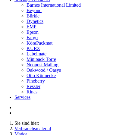
Barnes International Limited
Beyond
Bürkle
Dynetics
EMP
Epson
Fargo
KöraPackmat
KURZ
Labelmate
Minipack Torre
Neopost Mailing
Oakwood / Oasys
Otto Künnecke
Pineberry
Ressler
Rinas
Services
Sie sind hier:
Verbrauchsmaterial
Matica