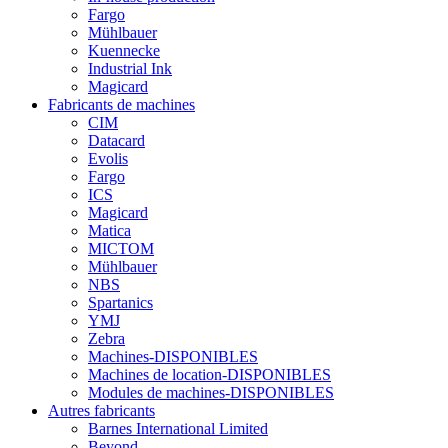
Fargo
Mühlbauer
Kuennecke
Industrial Ink
Magicard
Fabricants de machines
CIM
Datacard
Evolis
Fargo
ICS
Magicard
Matica
MICTOM
Mühlbauer
NBS
Spartanics
YMJ
Zebra
Machines-DISPONIBLES
Machines de location-DISPONIBLES
Modules de machines-DISPONIBLES
Autres fabricants
Barnes International Limited
Beyond