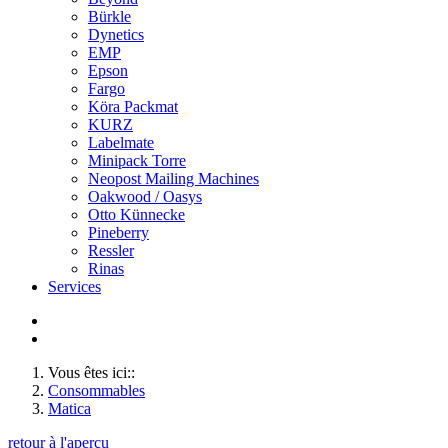
Bürkle
Dynetics
EMP
Epson
Fargo
Köra Packmat
KURZ
Labelmate
Minipack Torre
Neopost Mailing Machines
Oakwood / Oasys
Otto Künnecke
Pineberry
Ressler
Rinas
Services
Vous êtes ici::
Consommables
Matica
retour à l'aperçu