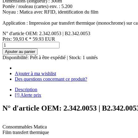
Dimensions (longueur) : 300m
Portée / rouleau (cartes) env. : 5.200
Noyau : Matica avec RFID, identification du film
Application : Impression par transfert thermique (monochrome) sur car
N° d'article OEM: 2.342.0053 | B2.342.0053
Prix:
59,93
€
*
59.93
EUR
Ajouter au panier
Disponibilité:
Prêt à être expédié
| Stock: 1 unités
Ajouter à ma wishlist
Des questions concernant ce produit?
Description
[!] Alerte prix
N° d'article OEM: 2.342.0053 | B2.342.005
Consommables Matica
Film transfert thermique