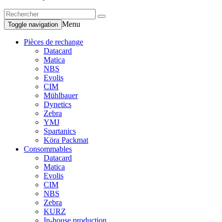
Menu
Toggle navigation
Pièces de rechange
Datacard
Matica
NBS
Evolis
CIM
Mühlbauer
Dynetics
Zebra
YMJ
Spartanics
Köra Packmat
Consommables
Datacard
Matica
Evolis
CIM
NBS
Zebra
KURZ
In-house production