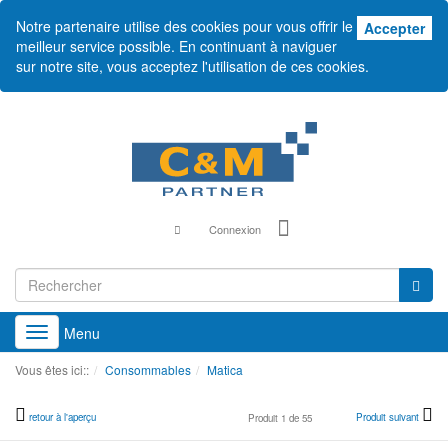
Notre partenaire utilise des cookies pour vous offrir le
Acc
Accepter
meilleur service possible. En continuant à naviguer
sur notre site, vous acceptez l'utilisation de ces cookies.
Connexion
Menu
Toggle
navigation
Vous êtes ici::
Consommables
Matica
retour à l'aperçu
Produit suivant
Produit 1 de 55