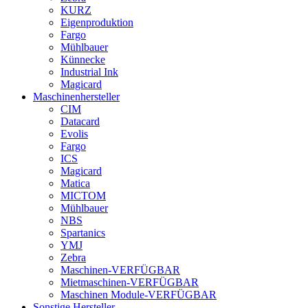
KURZ
Eigenproduktion
Fargo
Mühlbauer
Künnecke
Industrial Ink
Magicard
Maschinenhersteller
CIM
Datacard
Evolis
Fargo
ICS
Magicard
Matica
MICTOM
Mühlbauer
NBS
Spartanics
YMJ
Zebra
Maschinen-VERFÜGBAR
Mietmaschinen-VERFÜGBAR
Maschinen Module-VERFÜGBAR
Sonstige Hersteller