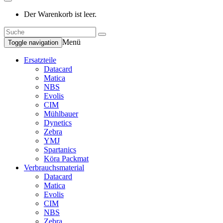
Der Warenkorb ist leer.
Menü
Toggle navigation
Ersatzteile
Datacard
Matica
NBS
Evolis
CIM
Mühlbauer
Dynetics
Zebra
YMJ
Spartanics
Köra Packmat
Verbrauchsmaterial
Datacard
Matica
Evolis
CIM
NBS
Zebra