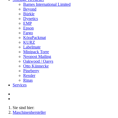
Barnes International Limited
Beyond
Bürkle
Dynetics
EMP
Epson
Fargo
KöraPackmat
KURZ
Labelmate
Minipack Torre
Neopost Mailing
Oakwood / Oasys
Otto Künnecke
Pineberry
Ressler
Rinas
Services
Sie sind hier:
Maschinenhersteller