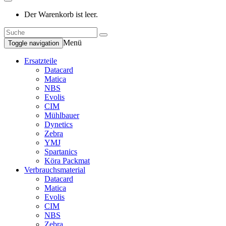
Der Warenkorb ist leer.
Menü
Toggle navigation
Ersatzteile
Datacard
Matica
NBS
Evolis
CIM
Mühlbauer
Dynetics
Zebra
YMJ
Spartanics
Köra Packmat
Verbrauchsmaterial
Datacard
Matica
Evolis
CIM
NBS
Zebra