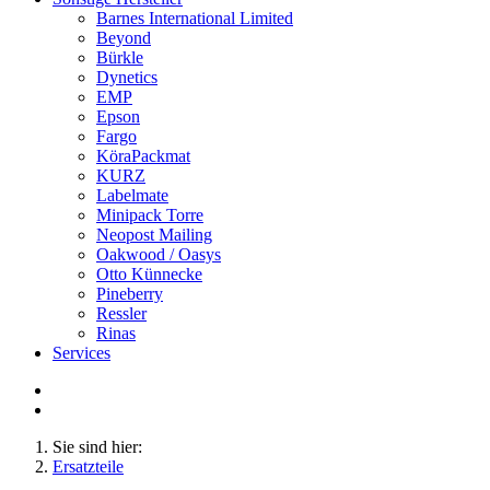
Barnes International Limited
Beyond
Bürkle
Dynetics
EMP
Epson
Fargo
KöraPackmat
KURZ
Labelmate
Minipack Torre
Neopost Mailing
Oakwood / Oasys
Otto Künnecke
Pineberry
Ressler
Rinas
Services
Sie sind hier:
Ersatzteile