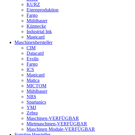
KURZ
Eigenproduktion
Fargo
Mühlbauer
Künnecke
Industrial Ink
Magicard
Maschinenhersteller
CIM
Datacard
Evolis
Fargo
ICS
Magicard
Matica
MICTOM
Mühlbauer
NBS
Spartanics
YMJ
Zebra
Maschinen-VERFÜGBAR
Mietmaschinen-VERFÜGBAR
Maschinen Module-VERFÜGBAR
Sonstige Hersteller