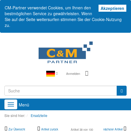
CM-Partner verwendet Cookies, um Ihnen den
Akz
Akzeptieren
bestmöglichen Service zu gewährleisten. Wenn
Sie auf der Seite weitersurfen stimmen Sie der Cookie-Nutzung
zu.
Anmelden
Menü
Toggle
navigation
Sie sind hier:
Ersatzteile
Zur Übersicht
Artikel zurück
nächster Artikel
Artikel 38 von 100