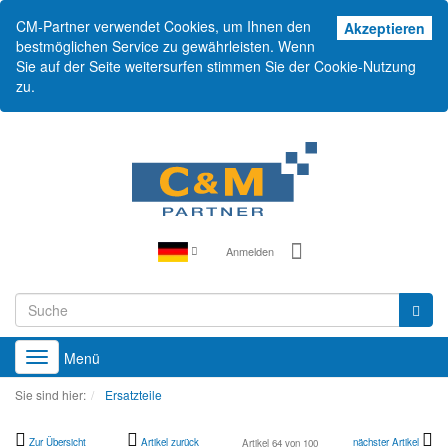
CM-Partner verwendet Cookies, um Ihnen den
Akz
Akzeptieren
bestmöglichen Service zu gewährleisten. Wenn
Sie auf der Seite weitersurfen stimmen Sie der Cookie-Nutzung
zu.
Anmelden
Menü
Toggle
navigation
Sie sind hier:
Ersatzteile
Zur Übersicht
Artikel zurück
nächster Artikel
Artikel 64 von 100