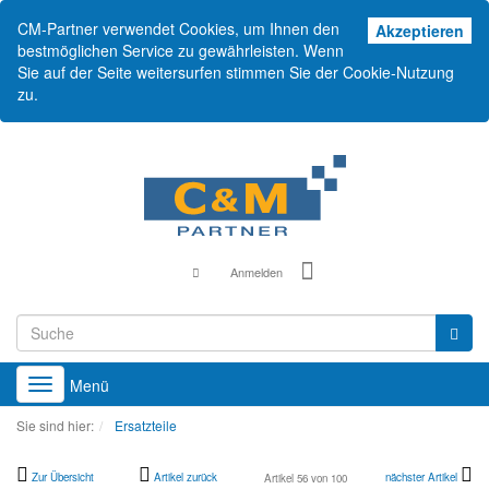
CM-Partner verwendet Cookies, um Ihnen den
Akz
Akzeptieren
bestmöglichen Service zu gewährleisten. Wenn
Sie auf der Seite weitersurfen stimmen Sie der Cookie-Nutzung
zu.
Anmelden
Menü
Toggle
navigation
Sie sind hier:
Ersatzteile
Zur Übersicht
Artikel zurück
nächster Artikel
Artikel 56 von 100