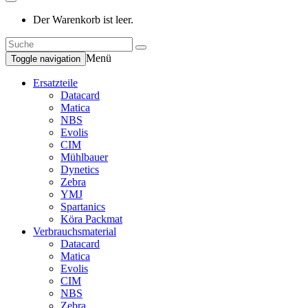
Der Warenkorb ist leer.
Menü
Toggle navigation
Ersatzteile
Datacard
Matica
NBS
Evolis
CIM
Mühlbauer
Dynetics
Zebra
YMJ
Spartanics
Köra Packmat
Verbrauchsmaterial
Datacard
Matica
Evolis
CIM
NBS
Zebra