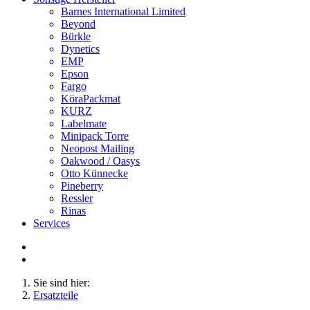
Barnes International Limited
Beyond
Bürkle
Dynetics
EMP
Epson
Fargo
KöraPackmat
KURZ
Labelmate
Minipack Torre
Neopost Mailing
Oakwood / Oasys
Otto Künnecke
Pineberry
Ressler
Rinas
Services
Sie sind hier:
Ersatzteile