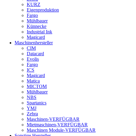
KURZ
Eigenproduktion
Fargo
Mühlbauer
Künnecke
Industrial Ink
Magicard
Maschinenhersteller
CIM
Datacard
Evolis
Fargo
ICS
Magicard
Matica
MICTOM
Mühlbauer
NBS
Spartanics
YMJ
Zebra
Maschinen-VERFÜGBAR
Mietmaschinen-VERFÜGBAR
Maschinen Module-VERFÜGBAR
Sonstige Hersteller