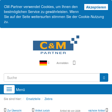
CM-Partner verwendet Cookies, um Ihnen den
Akz
Akzeptieren
bestmöglichen Service zu gewährleisten. Wenn
Sie auf der Seite weitersurfen stimmen Sie der Cookie-Nutzung
zu.
Anmelden
Menü
Toggle
navigation
Sie sind hier:
Ersatzteile
Zebra
Zur Übersicht
Artikel zurück
nächster Artikel
Artikel 66 von 2228