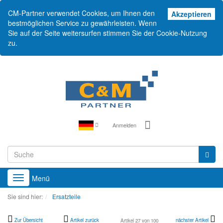
CM-Partner verwendet Cookies, um Ihnen den
Akz
Akzeptieren
bestmöglichen Service zu gewährleisten. Wenn
Sie auf der Seite weitersurfen stimmen Sie der Cookie-Nutzung
zu.
Anmelden
Menü
Toggle
navigation
Sie sind hier:
Ersatzteile
Zur Übersicht
Artikel zurück
nächster Artikel
Artikel 27 von 100