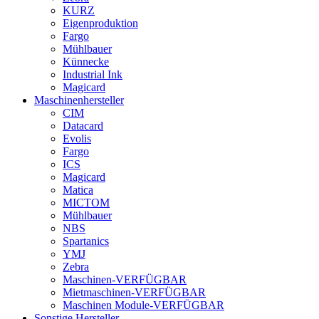
KURZ
Eigenproduktion
Fargo
Mühlbauer
Künnecke
Industrial Ink
Magicard
Maschinenhersteller
CIM
Datacard
Evolis
Fargo
ICS
Magicard
Matica
MICTOM
Mühlbauer
NBS
Spartanics
YMJ
Zebra
Maschinen-VERFÜGBAR
Mietmaschinen-VERFÜGBAR
Maschinen Module-VERFÜGBAR
Sonstige Hersteller