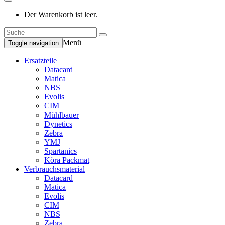
Der Warenkorb ist leer.
Menü
Toggle navigation
Ersatzteile
Datacard
Matica
NBS
Evolis
CIM
Mühlbauer
Dynetics
Zebra
YMJ
Spartanics
Köra Packmat
Verbrauchsmaterial
Datacard
Matica
Evolis
CIM
NBS
Zebra