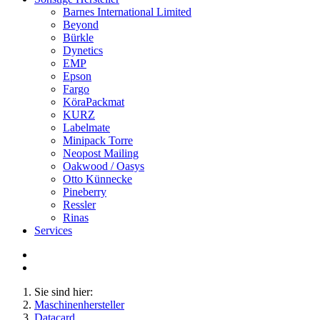
Barnes International Limited
Beyond
Bürkle
Dynetics
EMP
Epson
Fargo
KöraPackmat
KURZ
Labelmate
Minipack Torre
Neopost Mailing
Oakwood / Oasys
Otto Künnecke
Pineberry
Ressler
Rinas
Services
Sie sind hier:
Maschinenhersteller
Datacard