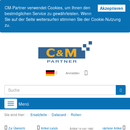
CM-Partner verwendet Cookies, um Ihnen den
Akz
Akzeptieren
bestmöglichen Service zu gewährleisten. Wenn
Sie auf der Seite weitersurfen stimmen Sie der Cookie-Nutzung
zu.
Anmelden
Menü
Toggle
navigation
Sie sind hier:
Ersatzteile
Datacard
Rollen
Zur Übersicht
Artikel zurück
nächster Artikel
Artikel 14 von 1460