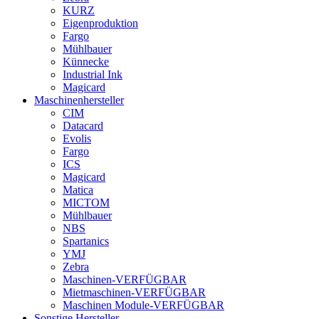
KURZ
Eigenproduktion
Fargo
Mühlbauer
Künnecke
Industrial Ink
Magicard
Maschinenhersteller
CIM
Datacard
Evolis
Fargo
ICS
Magicard
Matica
MICTOM
Mühlbauer
NBS
Spartanics
YMJ
Zebra
Maschinen-VERFÜGBAR
Mietmaschinen-VERFÜGBAR
Maschinen Module-VERFÜGBAR
Sonstige Hersteller