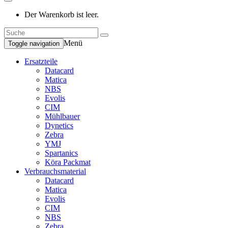
Der Warenkorb ist leer.
Menü
Toggle navigation
Ersatzteile
Datacard
Matica
NBS
Evolis
CIM
Mühlbauer
Dynetics
Zebra
YMJ
Spartanics
Köra Packmat
Verbrauchsmaterial
Datacard
Matica
Evolis
CIM
NBS
Zebra