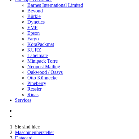
Barnes International Limited
Beyond
Bürkle
Dynetics
EMP
Epson
Fargo
KöraPackmat
KURZ
Labelmate
Minipack Torre
Neopost Mailing
Oakwood / Oasys
Otto Künnecke
Pineberry
Ressler
Rinas
Services
Sie sind hier:
Maschinenhersteller
Datacard