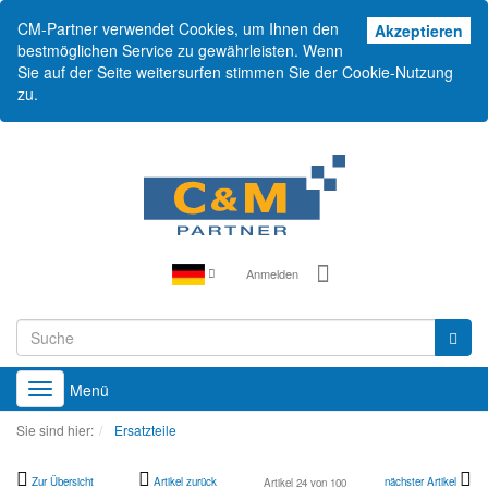
CM-Partner verwendet Cookies, um Ihnen den
Akz
Akzeptieren
bestmöglichen Service zu gewährleisten. Wenn
Sie auf der Seite weitersurfen stimmen Sie der Cookie-Nutzung
zu.
Anmelden
Menü
Toggle
navigation
Sie sind hier:
Ersatzteile
Zur Übersicht
Artikel zurück
nächster Artikel
Artikel 24 von 100